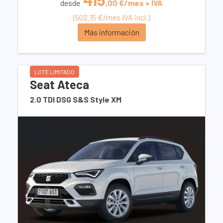
desde
,00 €/mes + IVA
(502.15 €/mes IVA incl.)
Más información
LOTE LIMITADO
Seat Ateca
2.0 TDI DSG S&S Style XM