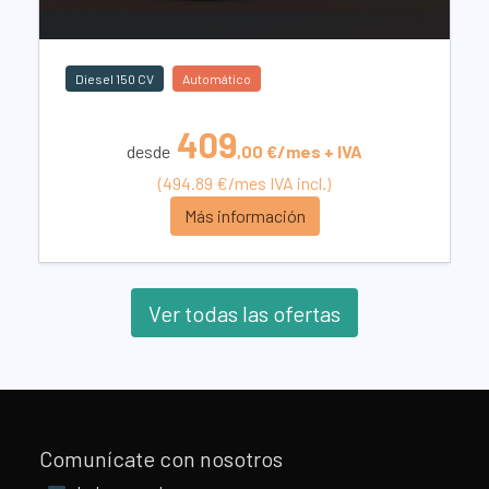
Diesel 150 CV
Automático
409
desde
,00 €/mes + IVA
(494.89 €/mes IVA incl.)
Más información
Ver todas las ofertas
Comunícate con nosotros