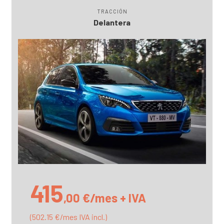
TRACCIÓN
Delantera
415
,00 €/mes + IVA
(502.15 €/mes IVA incl.)