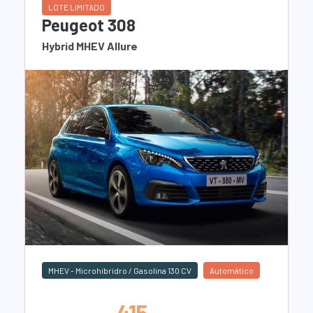
LOTE LIMITADO
Peugeot 308
Hybrid MHEV Allure
MHEV - Microhíbridro / Gasolina 130 CV
Automático
415