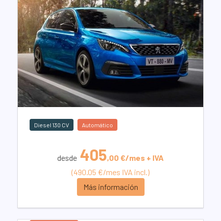
Diesel 130 CV
Automático
405
desde
,00 €/mes + IVA
(490.05 €/mes IVA incl.)
Más información