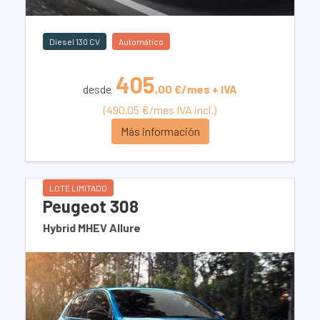
Diesel 130 CV
Automático
405
desde
,00 €/mes + IVA
(490.05 €/mes IVA incl.)
Más información
LOTE LIMITADO
Peugeot 308
Hybrid MHEV Allure