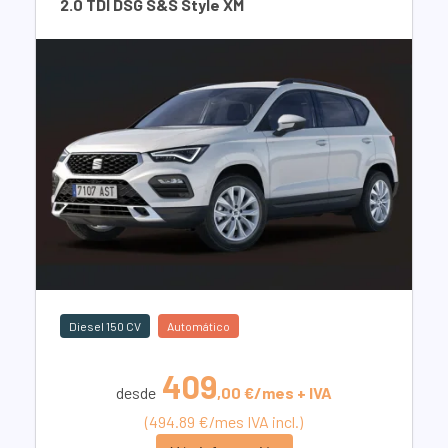
2.0 TDI DSG S&S Style XM
Diesel 150 CV
Automático
409
desde
,00 €/mes + IVA
(494.89 €/mes IVA incl.)