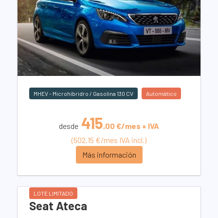
MHEV - Microhíbridro / Gasolina 130 CV
Automático
415
desde
,00 €/mes + IVA
(502.15 €/mes IVA incl.)
Más información
LOTE LIMITADO
Seat Ateca