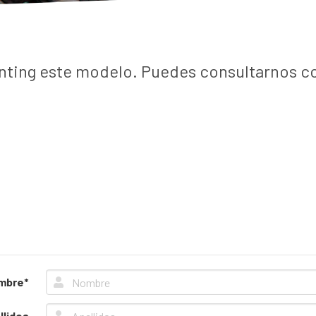
nting este modelo. Puedes consultarnos cot
mbre*
llidos