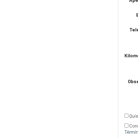
Tel
Kilom
Obs
Quie
Con
Términ