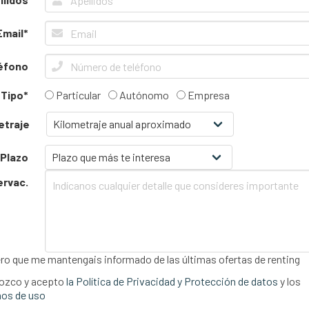
Email*
éfono
Tipo*
Particular
Autónomo
Empresa
etraje
Plazo
ervac.
ro que me mantengais informado de las últimas ofertas de renting
ozco y acepto
la Política de Privacidad y Protección de datos
y los
os de uso