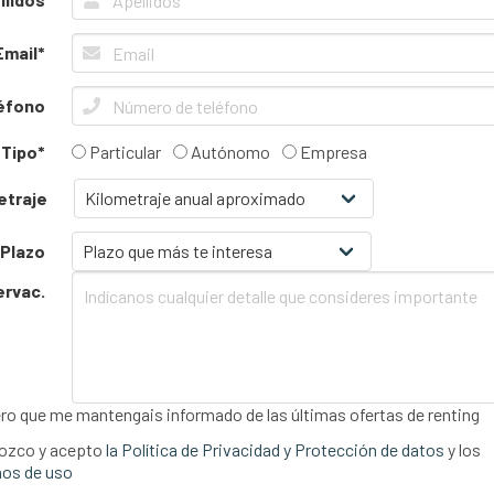
Email*
éfono
Tipo*
Particular
Autónomo
Empresa
etraje
Plazo
ervac.
ro que me mantengais informado de las últimas ofertas de renting
ozco y acepto
la Política de Privacidad y Protección de datos
y los
os de uso