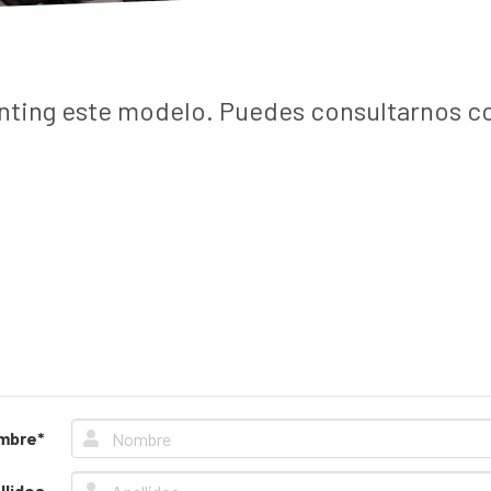
nting este modelo. Puedes consultarnos cot
mbre*
llidos