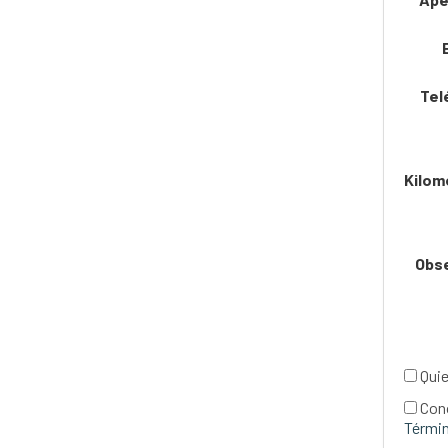
Tel
Kilom
Obs
Quie
Con
Términ