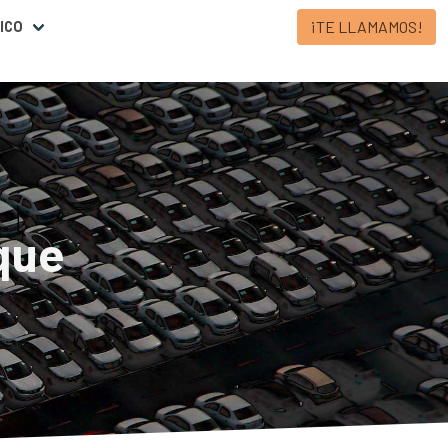
¡TE LLAMAMOS!
ICO
que