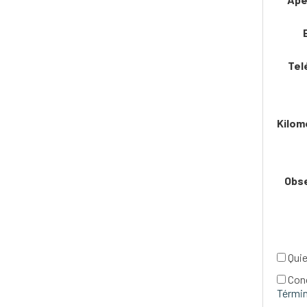
Tel
Kilom
Obs
Quie
Con
Términ