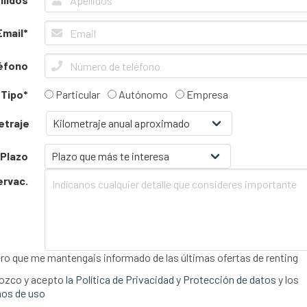
Email*
éfono
Tipo*
Particular
Autónomo
Empresa
etraje
Plazo
ervac.
ro que me mantengais informado de las últimas ofertas de renting
ozco y acepto
la Política de Privacidad y Protección de datos
y los
os de uso