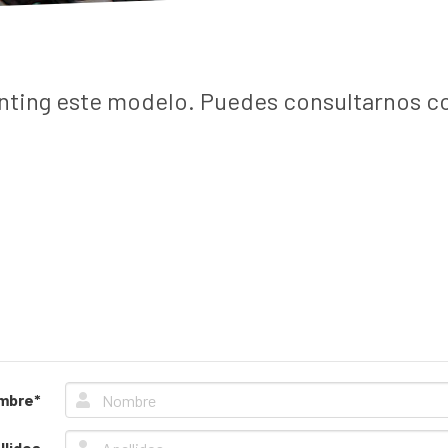
nting este modelo. Puedes consultarnos cot
mbre*
llidos