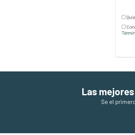
Quie
Con
Términ
Las mejores
Se el primer