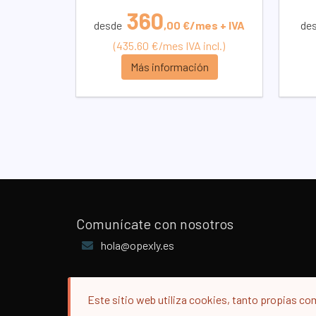
360
desde
,00 €/mes + IVA
de
(435.60 €/mes IVA incl.)
Más información
Comunícate con nosotros
hola@opexly.es
Este sitio web utiliza cookies, tanto propias co