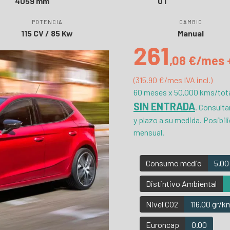
4059 mm
0 l
POTENCIA
CAMBIO
115 CV / 85 Kw
Manual
261
,08 €/mes 
(315.90 €/mes IVA incl.)
60 meses x 50,000 kms/tot
SIN ENTRADA
. Consulta
y plazo a su medida. Posibil
mensual.
Consumo medio
5.00
Distintivo Ambiental
Nivel CO2
116.00 gr/k
Euroncap
0.00