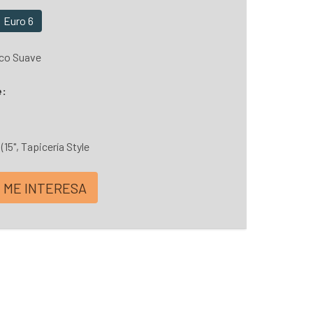
Euro 6
co Suave
e:
15", Tapicería Style
ME INTERESA