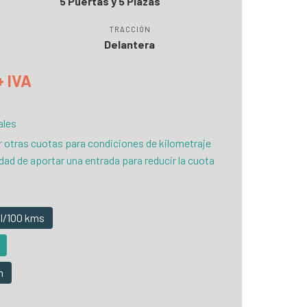
5 Puertas y 5 Plazas
TRACCIÓN
Delantera
+ IVA
ales
r otras cuotas para condiciones de kilometraje
idad de aportar una entrada para reducir la cuota
 l/100 kms
m