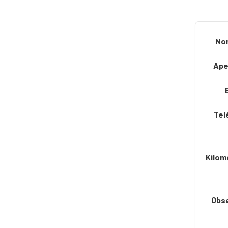
No
Ape
Tel
Kilom
Obs