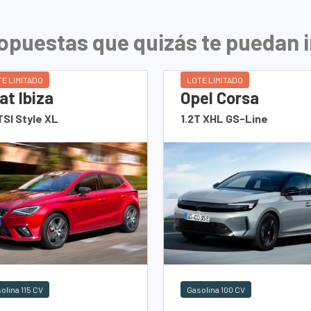
opuestas que quizás te puedan 
E LIMITADO
LOTE LIMITADO
at Ibiza
Opel Corsa
TSI Style XL
1.2T XHL GS-Line
olina 115 CV
Gasolina 100 CV