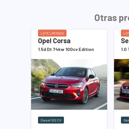
Otras pr
LOTE LIMITADO
LOT
Opel Corsa
Se
1.5d Dt 74kw 100cv Edition
1.0 
Diesel 102 CV
Gas