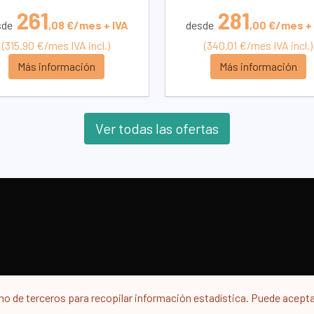
261
281
sde
,08 €/mes + IVA
desde
,00 €/mes + 
(315.90 €/mes IVA incl.)
(340.01 €/mes IVA incl.)
Más información
Más información
Ver todas las ofertas
© 2021 Opexly.es
|
Aviso legal
|
Política de privacidad
mo de terceros para recopilar información estadística. Puede aceptar