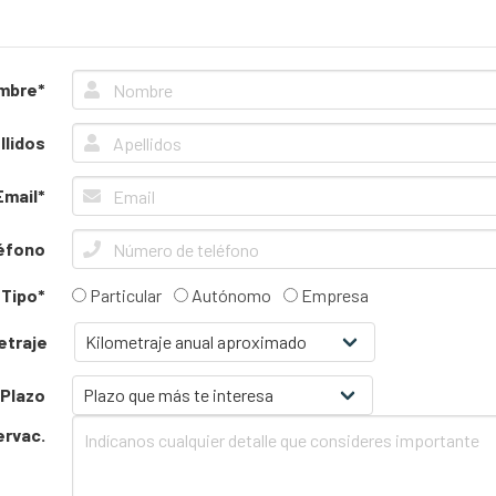
mbre*
llidos
Email*
éfono
Tipo*
Particular
Autónomo
Empresa
etraje
Plazo
ervac.