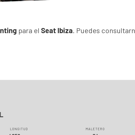
enting
para el
Seat Ibiza
. Puedes consultarn
XL
LONGITUD
MALETERO