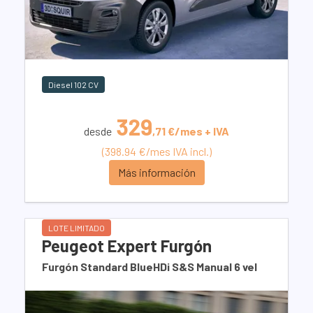
Diesel 102 CV
329
desde
,71 €/mes + IVA
(398.94 €/mes IVA incl.)
Más información
LOTE LIMITADO
Peugeot Expert Furgón
Furgón Standard BlueHDi S&S Manual 6 vel