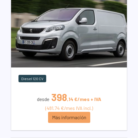
Diesel 120 CV
398
desde
,14 €/mes + IVA
(481.74 €/mes IVA incl.)
Más información