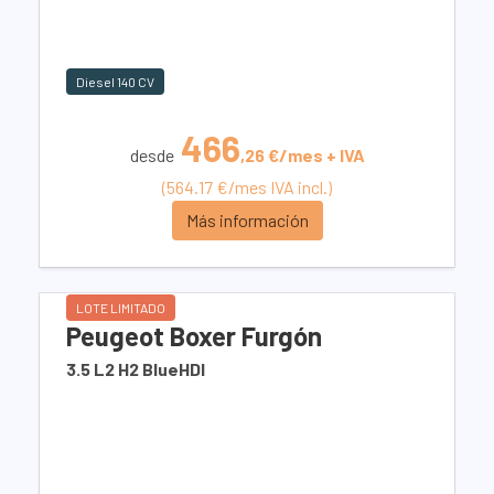
Diesel 140 CV
466
desde
,26 €/mes + IVA
(564.17 €/mes IVA incl.)
Más información
LOTE LIMITADO
Peugeot Boxer Furgón
3.5 L2 H2 BlueHDI