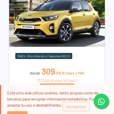
MHEV - Microhíbridro / Gasolina 100 CV
309
desde
,00 €/mes + IVA
(373.89 €/mes IVA incl.)
Más información
Este sitio web utiliza cookies, tanto propias como de
terceros para recopilar información estadística. Puede
aceptar su uso o deshabilitarlas.
Deshabilitar
LOTE LIMITADO