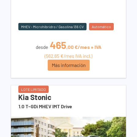
MHEV - Microhíbridro / Gasolina 136 CV
Automático
465
desde
,00 €/mes + IVA
(562.65 €/mes IVA incl.)
Más información
LOTE LIMITADO
Kia Stonic
1.0 T-GDi MHEV IMT Drive