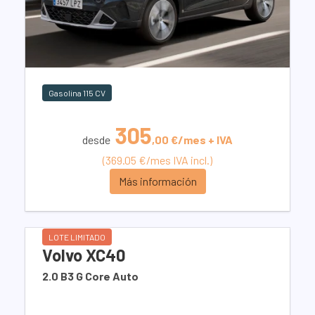
Gasolina 115 CV
305
desde
,00 €/mes + IVA
(369.05 €/mes IVA incl.)
Más información
LOTE LIMITADO
Volvo XC40
2.0 B3 G Core Auto