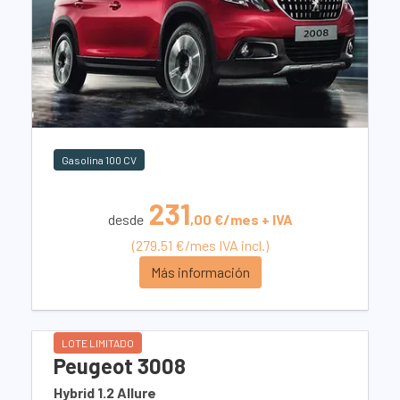
Gasolina 100 CV
231
desde
,00 €/mes + IVA
(279.51 €/mes IVA incl.)
Más información
LOTE LIMITADO
Peugeot 3008
Hybrid 1.2 Allure