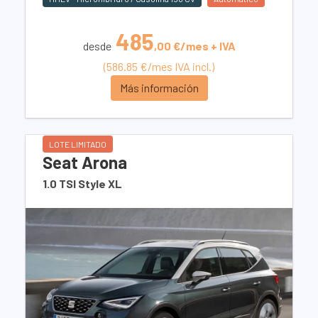
485
desde
,00 €/mes + IVA
(586.85 €/mes IVA incl.)
Más información
LOTE LIMITADO
Seat Arona
1.0 TSI Style XL