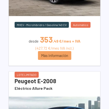
MHEV - Microhíbridro / Gasolina 140 CV
Automático
353
desde
,49 €/mes + IVA
(427.72 €/mes IVA incl.)
Más información
LOTE LIMITADO
Peugeot E-2008
Eléctrico Allure Pack