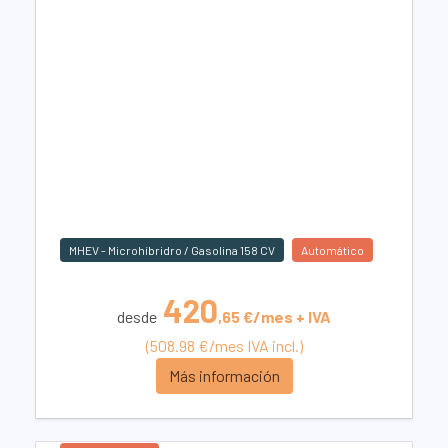
MHEV - Microhíbridro / Gasolina 158 CV
Automático
420
desde
,65 €/mes + IVA
(508.98 €/mes IVA incl.)
Más información