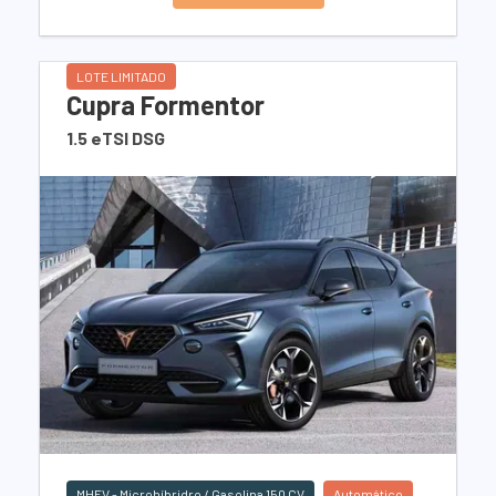
LOTE LIMITADO
Cupra Formentor
1.5 eTSI DSG
MHEV - Microhíbridro / Gasolina 150 CV
Automático