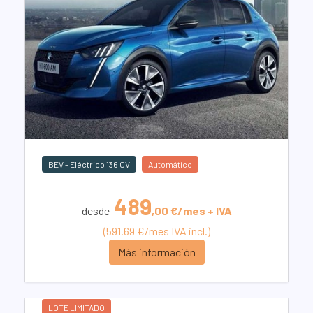
BEV - Eléctrico 136 CV
Automático
489
desde
,00 €/mes + IVA
(591.69 €/mes IVA incl.)
Más información
LOTE LIMITADO