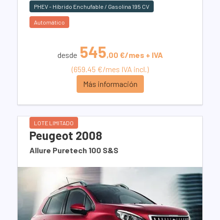
PHEV - Híbrido Enchufable / Gasolina 195 CV
Automático
545
desde
,00 €/mes + IVA
(659.45 €/mes IVA incl.)
Más información
LOTE LIMITADO
Peugeot 2008
Allure Puretech 100 S&S