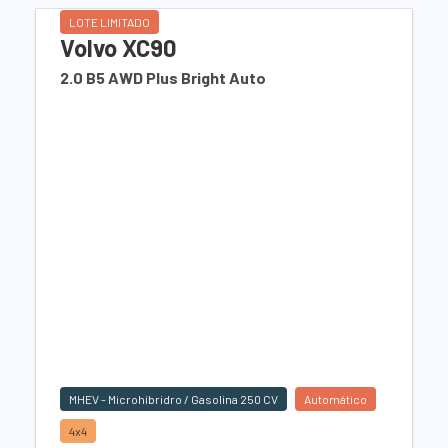
LOTE LIMITADO
Volvo XC90
2.0 B5 AWD Plus Bright Auto
MHEV - Microhíbridro / Gasolina 250 CV
Automático
4x4