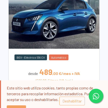
BEV - Eléctrico 136 CV
Automático
489
desde
,00 €/mes + IVA
(591.69 €/mes IVA incl.)
Más información
Este sitio web utiliza cookies, tanto propias como de
terceros para recopilar información estadística. Puede
aceptar su uso o deshabilitarlas.
Deshabilitar
LOTE LIMITADO