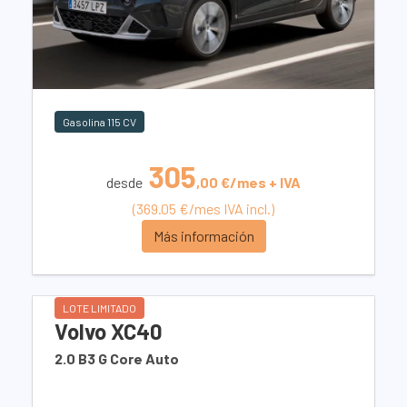
Gasolina 115 CV
305
desde
,00 €/mes + IVA
(369.05 €/mes IVA incl.)
Más información
LOTE LIMITADO
Volvo XC40
2.0 B3 G Core Auto