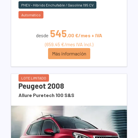
PHEV - Híbrido Enchufable / Gasolina 195 CV
Automático
545
desde
,00 €/mes + IVA
(659.45 €/mes IVA incl.)
Más información
LOTE LIMITADO
Peugeot 2008
Allure Puretech 100 S&S