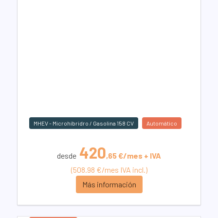
MHEV - Microhíbridro / Gasolina 158 CV
Automático
420
desde
,65 €/mes + IVA
(508.98 €/mes IVA incl.)
Más información