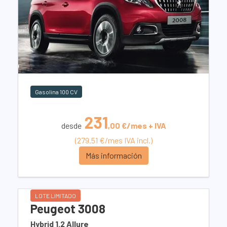
Gasolina 100 CV
231
desde
,00 €/mes + IVA
(279.51 €/mes IVA incl.)
Más información
LOTE LIMITADO
Peugeot 3008
Hybrid 1.2 Allure