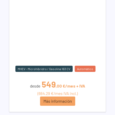
MHEV - Microhíbridro / Gasolina 163 CV
Automático
549
desde
,00 €/mes + IVA
(664.29 €/mes IVA incl.)
Más información