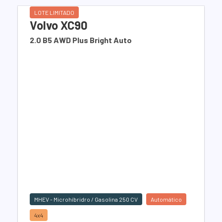
LOTE LIMITADO
Volvo XC90
2.0 B5 AWD Plus Bright Auto
MHEV - Microhíbridro / Gasolina 250 CV
Automático
4x4