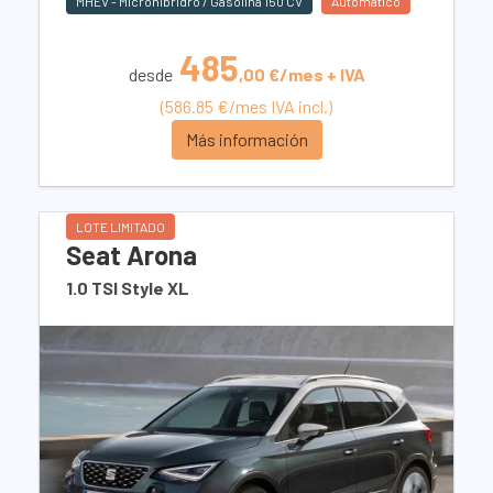
MHEV - Microhíbridro / Gasolina 150 CV
Automático
485
desde
,00 €/mes + IVA
(586.85 €/mes IVA incl.)
Más información
LOTE LIMITADO
Seat Arona
1.0 TSI Style XL