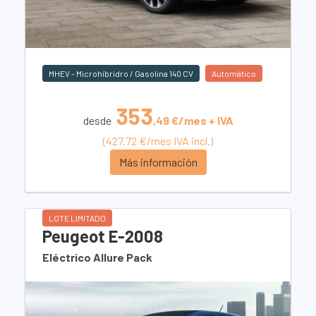
MHEV - Microhíbridro / Gasolina 140 CV
Automático
353
desde
,49 €/mes + IVA
(427.72 €/mes IVA incl.)
Más información
LOTE LIMITADO
Peugeot E-2008
Eléctrico Allure Pack